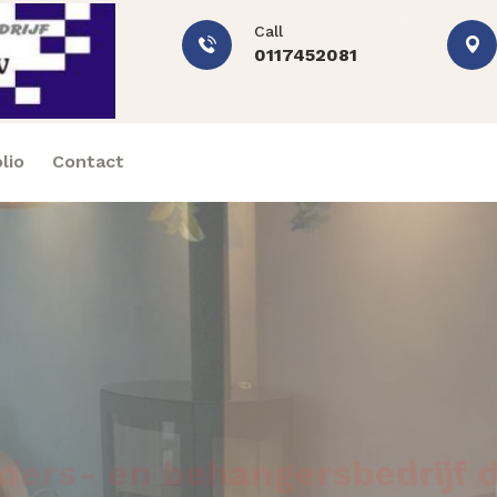
Call
0117452081
lio
Contact
lders- en behangersbedrijf d
n ervaring krijgt