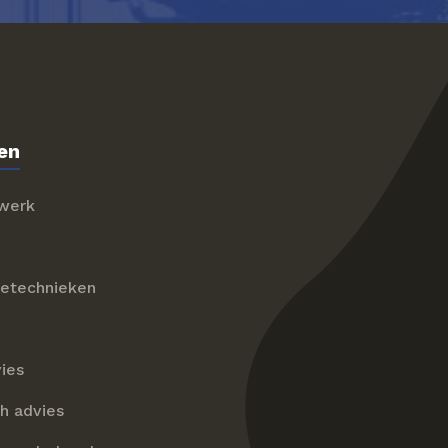
en
rwerk
ietechnieken
ies
h advies